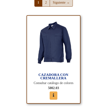
(página actual)
(página actual)
1
2
Siguiente →
CAZADORA CON
CREMALLERA
Consultar catálogo de colores
5002.03