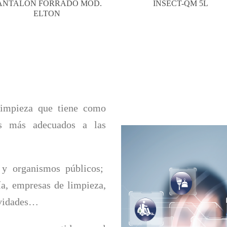
MBIENT.VAINILLA ATOM. 750
PAPEL HGCO. BL 3C.
ML
ACOLCHADO (PACK 63 UD
limpieza que tiene como
os más adecuados a las
 y organismos públicos;
ía, empresas de limpieza,
tividades…