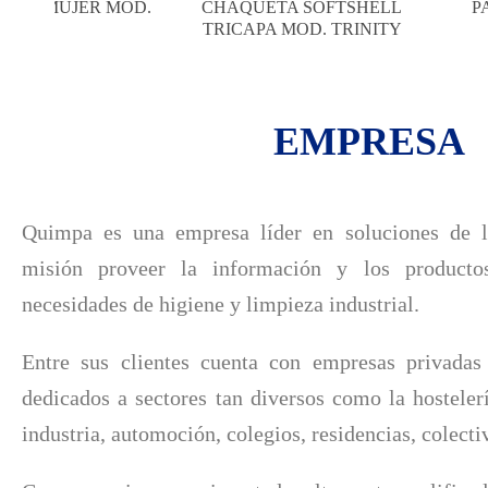
 FORRADO MOD.
INSECT-QM 5L
A
ELTON
EMPRESA
Quimpa es una empresa líder en soluciones de 
misión proveer la información y los product
necesidades de higiene y limpieza industrial.
Entre sus clientes cuenta con empresas privadas
dedicados a sectores tan diversos como la hosteler
industria, automoción, colegios, residencias, colec