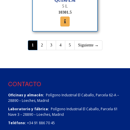
QUIM-LM
5 L
10301.5
(página actual)
(página actual)
(página actual)
(página actual)
(página actual)
1
2
3
4
5
Siguiente →
CONTACTO
Oficinas y almacén:
Polígono Industrial El Caballo, Parcela 62-A –
28890 – Loeches, Madrid
Laboratorio y fábrica:
Polígono Industrial El Caballo, Parcela 61
Nave 3 – 28890 – Loeches, Madrid
Teléfono:
+34 91 886 70 45