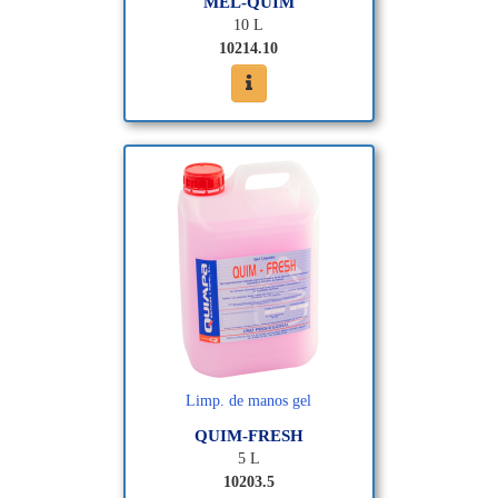
MEL-QUIM
10 L
10214.10
Limp. de manos gel
QUIM-FRESH
5 L
10203.5