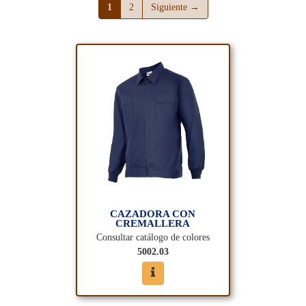
(página actual)
(página actual)
1
2
Siguiente →
CAZADORA CON
CREMALLERA
Consultar catálogo de colores
5002.03